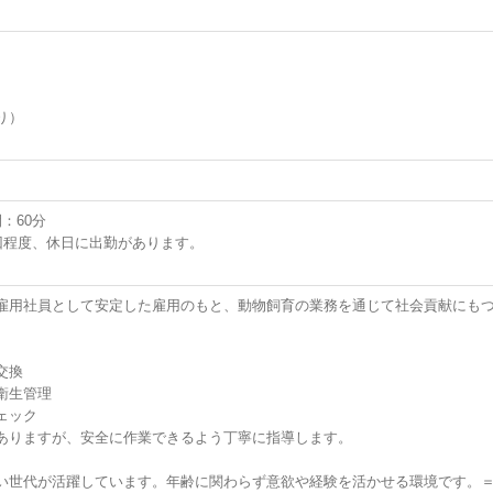
り）
間：60分
1～2回程度、休日に出勤があります。
。
雇用社員として安定した雇用のもと、動物飼育の業務を通じて社会貢献にも
交換
衛生管理
ェック
ありますが、安全に作業できるよう丁寧に指導します。
い世代が活躍しています。年齢に関わらず意欲や経験を活かせる環境です。