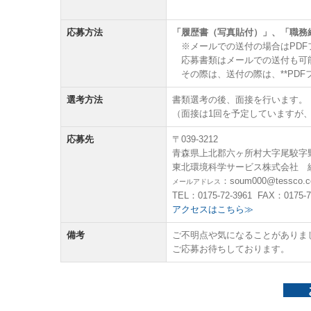
応募方法
「履歴書（写真貼付）」、「職務
※メールでの送付の場合はPDF
応募書類はメールでの送付も可
その際は、送付の際は、**PDFフ
選考方法
書類選考の後、面接を行います。
（面接は1回を予定していますが
応募先
〒039-3212
青森県上北郡六ヶ所村大字尾駮字野
東北環境科学サービス株式会社 
：soum000@tessco.co
メールアドレス
TEL：0175-72-3961 FAX：0175-7
アクセスはこちら≫
備考
ご不明点や気になることがありま
ご応募お待ちしております。