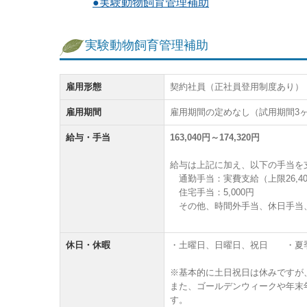
●実験動物飼育管理補助
実験動物飼育管理補助
雇用形態
契約社員（正社員登用制度あり）
雇用期間
雇用期間の定めなし（試用期間3
給与・手当
163,040円～174,320円
給与は上記に加え、以下の手当を
通勤手当：実費支給（上限26,40
住宅手当：5,000円
その他、時間外手当、休日手当
休日・休暇
・土曜日、日曜日、祝日 ・夏季休暇
※基本的に土日祝日は休みですが、月
また、ゴールデンウィークや年末
す。