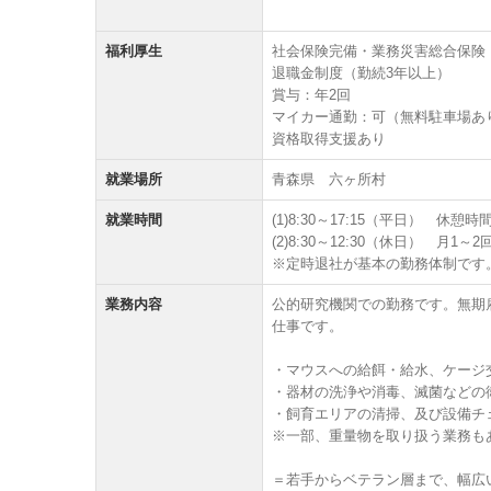
福利厚生
社会保険完備・業務災害総合保険
退職金制度（勤続3年以上）
賞与：年2回
マイカー通勤：可（無料駐車場あ
資格取得支援あり
就業場所
青森県 六ヶ所村
就業時間
(1)8:30～17:15（平日） 休憩時
(2)8:30～12:30（休日） 月
※定時退社が基本の勤務体制です
業務内容
公的研究機関での勤務です。無期
仕事です。
・マウスへの給餌・給水、ケージ
・器材の洗浄や消毒、滅菌などの
・飼育エリアの清掃、及び設備チ
※一部、重量物を取り扱う業務も
＝若手からベテラン層まで、幅広