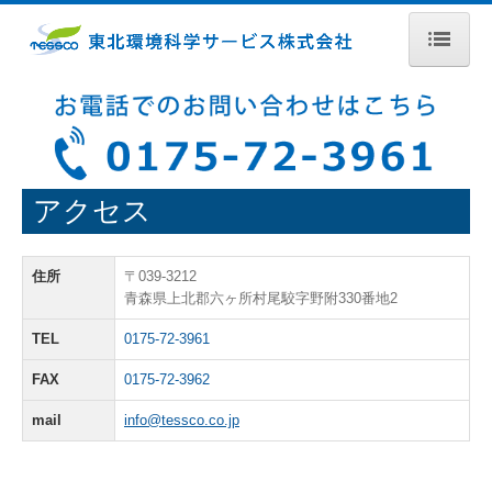
ホーム
会社概要
事業内容
アクセス
開発支援Gr
住所
〒039-3212
化学分析Gr
青森県上北郡六ヶ所村尾駮字野附330番地2
生化学Gr
TEL
0175-72-3961
採用情報
FAX
0175-72-3962
mail
info@tessco.co.jp
アクセス
お問合せ